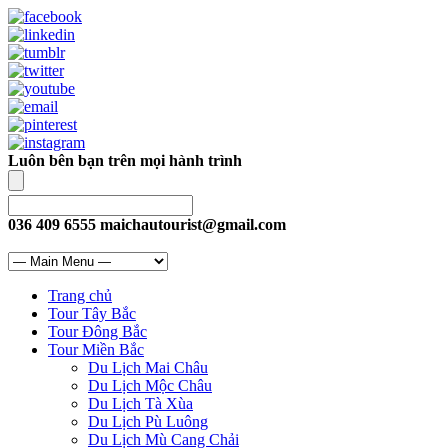
Luôn bên bạn trên mọi hành trình
036 409 6555
maichautourist@gmail.com
Trang chủ
Tour Tây Bắc
Tour Đông Bắc
Tour Miền Bắc
Du Lịch Mai Châu
Du Lịch Mộc Châu
Du Lịch Tà Xùa
Du Lịch Pù Luông
Du Lịch Mù Cang Chải