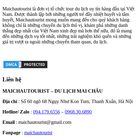
Maichautourist là đơn vị tổ chức tour du lịch uy tín hàng đầu tại Việt
Nam. Được thành lập bởi những người trẻ đầy nhiệt huyết và tâm
huyết, Maichautourist mong muốn mang đến cho quý khách hàng
không chỉ là những chuyến du lịch thú vị, khám phá những danh
thắng đẹp nhất của Việt Nam xinh đẹp mà hơn thế nữa, đó là mang
đến những dịch vụ tốt nhất, những trải nghiệm khó quên và những
giá trị vượt ra ngoài những chuyến tham quan, du lịch.
Liên hệ
MAICHAUTOURIST – DU LỊCH MAI CHÂU
Địa chỉ
: Số 60 ngõ 68 Ngụy Như Kon Tum, Thanh Xuân, Hà Nội
Hotline/ Zalo
:
094.179.6556
–
0968.30.6890
Email
: maichautourist@gmail.com
Fanpage
:
maichautourist