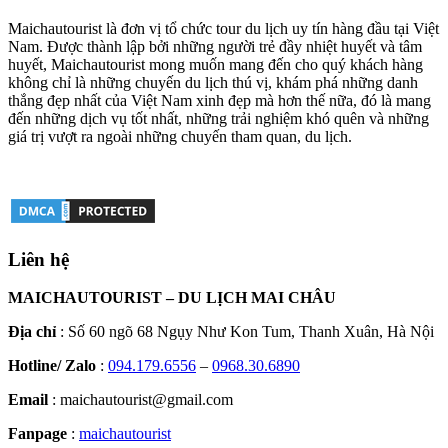
Maichautourist là đơn vị tổ chức tour du lịch uy tín hàng đầu tại Việt
Nam. Được thành lập bởi những người trẻ đầy nhiệt huyết và tâm
huyết, Maichautourist mong muốn mang đến cho quý khách hàng
không chỉ là những chuyến du lịch thú vị, khám phá những danh
thắng đẹp nhất của Việt Nam xinh đẹp mà hơn thế nữa, đó là mang
đến những dịch vụ tốt nhất, những trải nghiệm khó quên và những
giá trị vượt ra ngoài những chuyến tham quan, du lịch.
Liên hệ
MAICHAUTOURIST – DU LỊCH MAI CHÂU
Địa chỉ
: Số 60 ngõ 68 Ngụy Như Kon Tum, Thanh Xuân, Hà Nội
Hotline/ Zalo
:
094.179.6556
–
0968.30.6890
Email
: maichautourist@gmail.com
Fanpage
:
maichautourist