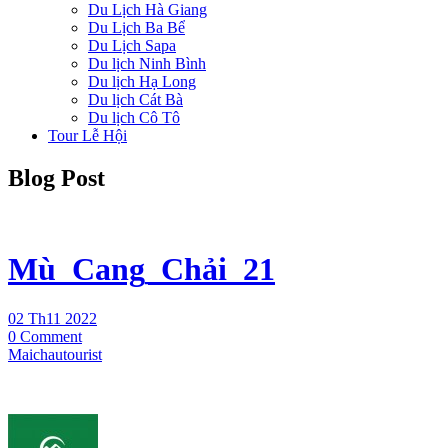
Du Lịch Hà Giang
Du Lịch Ba Bể
Du Lịch Sapa
Du lịch Ninh Bình
Du lịch Hạ Long
Du lịch Cát Bà
Du lịch Cô Tô
Tour Lễ Hội
Blog Post
Mù_Cang_Chải_21
02 Th11 2022
0 Comment
Maichautourist