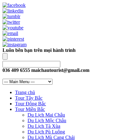
Luôn bên bạn trên mọi hành trình
036 409 6555
maichautourist@gmail.com
Trang chủ
Tour Tây Bắc
Tour Đông Bắc
Tour Miền Bắc
Du Lịch Mai Châu
Du Lịch Mộc Châu
Du Lịch Tà Xùa
Du Lịch Pù Luông
Du Lịch Mù Cang Chải