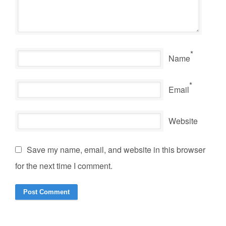
*
Name
*
Email
Website
Save my name, email, and website in this browser
for the next time I comment.