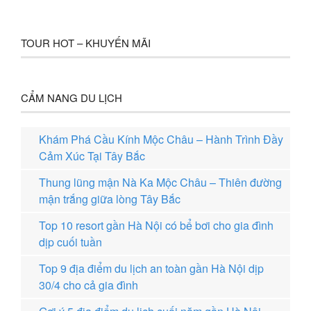
TOUR HOT – KHUYẾN MÃI
CẨM NANG DU LỊCH
Khám Phá Cầu Kính Mộc Châu – Hành Trình Đầy
Cảm Xúc Tại Tây Bắc
Thung lũng mận Nà Ka Mộc Châu – Thiên đường
mận trắng giữa lòng Tây Bắc
Top 10 resort gần Hà Nội có bể bơi cho gia đình
dịp cuối tuần
Top 9 địa điểm du lịch an toàn gần Hà Nội dịp
30/4 cho cả gia đình