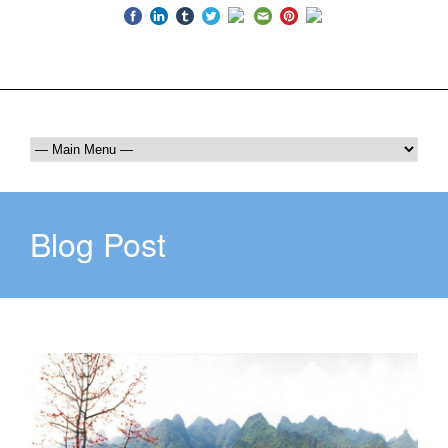
Luôn bên bạn trên mọi hành trình
036 409 6555
maichautourist@gmail.com
Blog Post