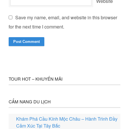
Website
Save my name, email, and website in this browser
for the next time I comment.
TOUR HOT – KHUYẾN MÃI
CẨM NANG DU LỊCH
Khám Phá Cầu Kính Mộc Châu – Hành Trình Đầy
Cảm Xúc Tại Tây Bắc