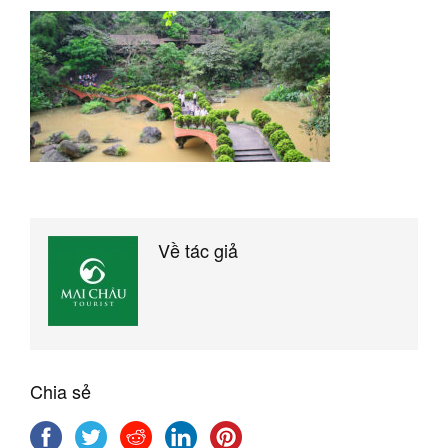
Về tác giả
Chia sẻ