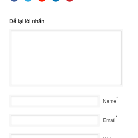
Để lại lời nhắn
*
Name
*
Email