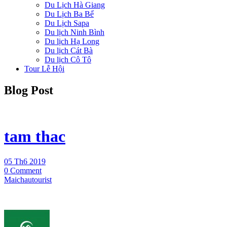
Du Lịch Hà Giang
Du Lịch Ba Bể
Du Lịch Sapa
Du lịch Ninh Bình
Du lịch Hạ Long
Du lịch Cát Bà
Du lịch Cô Tô
Tour Lễ Hội
Blog Post
tam thac
05 Th6 2019
0 Comment
Maichautourist