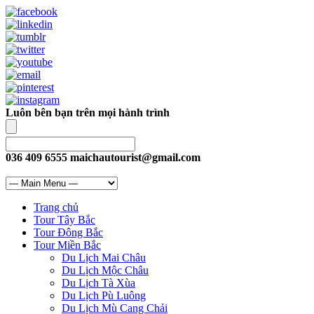
Luôn bên bạn trên mọi hành trình
036 409 6555
maichautourist@gmail.com
Trang chủ
Tour Tây Bắc
Tour Đông Bắc
Tour Miền Bắc
Du Lịch Mai Châu
Du Lịch Mộc Châu
Du Lịch Tà Xùa
Du Lịch Pù Luông
Du Lịch Mù Cang Chải