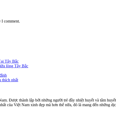
e I comment.
ại Tây Bắc
iữa lòng Tây Bắc
 đình
 thích nhất
Việt Nam. Được thành lập bởi những người trẻ đầy nhiệt huyết và tâm 
nhất của Việt Nam xinh đẹp mà hơn thế nữa, đó là mang đến những dịch 