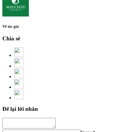
Về tác giả
Chia sẻ
Để lại lời nhắn