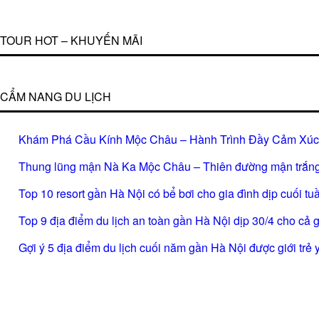
TOUR HOT – KHUYẾN MÃI
CẨM NANG DU LỊCH
Khám Phá Cầu Kính Mộc Châu – Hành Trình Đầy Cảm Xúc 
Thung lũng mận Nà Ka Mộc Châu – Thiên đường mận trắng
Top 10 resort gần Hà Nội có bể bơi cho gia đình dịp cuối tu
Top 9 địa điểm du lịch an toàn gần Hà Nội dịp 30/4 cho cả g
Gợi ý 5 địa điểm du lịch cuối năm gần Hà Nội được giới trẻ 