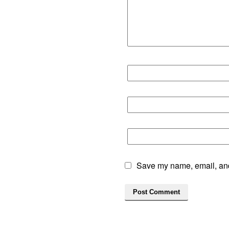
Save my name, email, and 