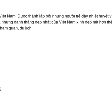
tại Việt Nam. Được thành lập bởi những người trẻ đầy nhiệt huy
á những danh thắng đẹp nhất của Việt Nam xinh đẹp mà hơn thế 
ham quan, du lịch.
ội