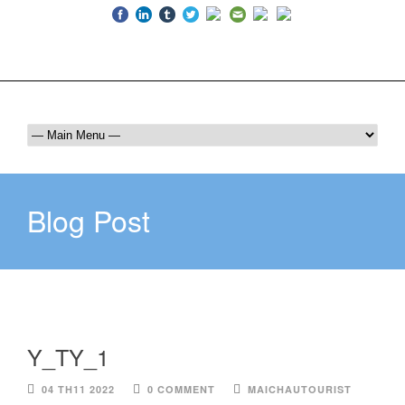
Luôn bên bạn trên mọi hành trình
036 409 6555
maichautourist@gmail.com
Blog Post
Y_TY_1
04 TH11 2022
0 COMMENT
MAICHAUTOURIST