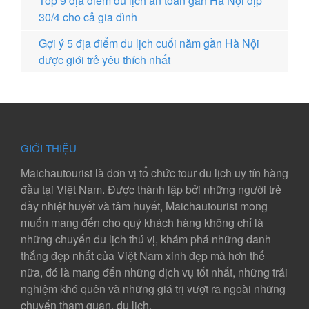
Top 9 địa điểm du lịch an toàn gần Hà Nội dịp
30/4 cho cả gia đình
Gợi ý 5 địa điểm du lịch cuối năm gần Hà Nội
được giới trẻ yêu thích nhất
GIỚI THIỆU
Maichautourist là đơn vị tổ chức tour du lịch uy tín hàng
đầu tại Việt Nam. Được thành lập bởi những người trẻ
đầy nhiệt huyết và tâm huyết, Maichautourist mong
muốn mang đến cho quý khách hàng không chỉ là
những chuyến du lịch thú vị, khám phá những danh
thắng đẹp nhất của Việt Nam xinh đẹp mà hơn thế
nữa, đó là mang đến những dịch vụ tốt nhất, những trải
nghiệm khó quên và những giá trị vượt ra ngoài những
chuyến tham quan, du lịch.