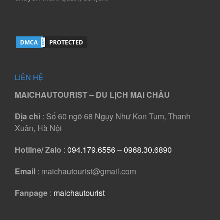
LIÊN HỆ
MAICHAUTOURIST – DU LỊCH MAI CHÂU
Địa chỉ
: Số 60 ngõ 68 Ngụy Như Kon Tum, Thanh
Xuân, Hà Nội
Hotline/ Zalo
:
094.179.6556
–
0968.30.6890
Email
: maichautourist@gmail.com
Fanpage
:
maichautourist