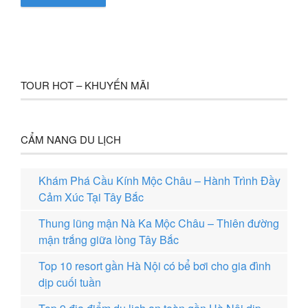
TOUR HOT – KHUYẾN MÃI
CẨM NANG DU LỊCH
Khám Phá Cầu Kính Mộc Châu – Hành Trình Đầy
Cảm Xúc Tại Tây Bắc
Thung lũng mận Nà Ka Mộc Châu – Thiên đường
mận trắng giữa lòng Tây Bắc
Top 10 resort gần Hà Nội có bể bơi cho gia đình
dịp cuối tuần