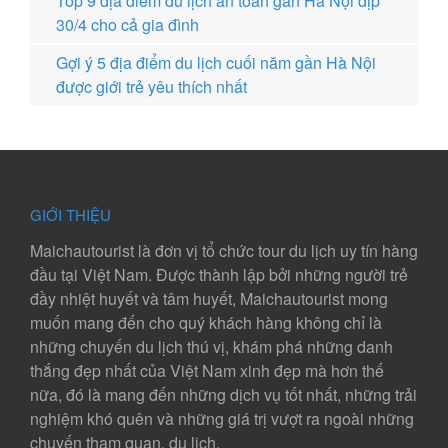
Top 9 địa điểm du lịch an toàn gần Hà Nội dịp
30/4 cho cả gia đình
Gợi ý 5 địa điểm du lịch cuối năm gần Hà Nội
được giới trẻ yêu thích nhất
GIỚI THIỆU
Maichautourist là đơn vị tổ chức tour du lịch uy tín hàng
đầu tại Việt Nam. Được thành lập bởi những người trẻ
đầy nhiệt huyết và tâm huyết, Maichautourist mong
muốn mang đến cho quý khách hàng không chỉ là
những chuyến du lịch thú vị, khám phá những danh
thắng đẹp nhất của Việt Nam xinh đẹp mà hơn thế
nữa, đó là mang đến những dịch vụ tốt nhất, những trải
nghiệm khó quên và những giá trị vượt ra ngoài những
chuyến tham quan, du lịch.