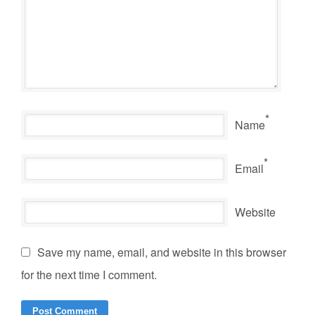
*
Name
*
Email
Website
Save my name, email, and website in this browser
for the next time I comment.