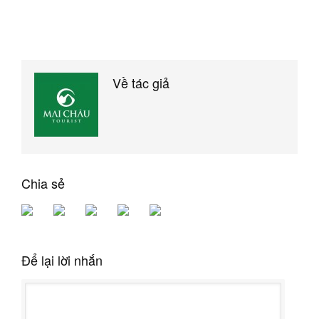
Về tác giả
Chia sẻ
Để lại lời nhắn