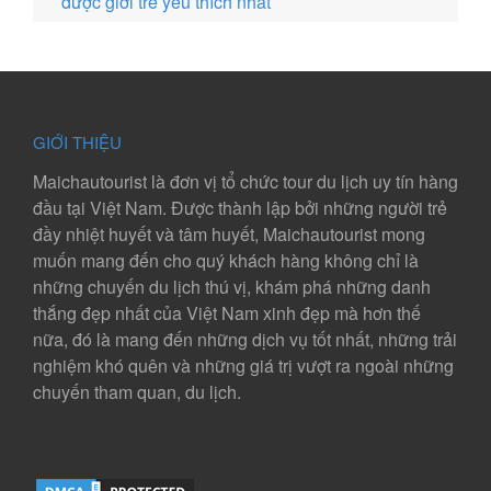
được giới trẻ yêu thích nhất
GIỚI THIỆU
Maichautourist là đơn vị tổ chức tour du lịch uy tín hàng
đầu tại Việt Nam. Được thành lập bởi những người trẻ
đầy nhiệt huyết và tâm huyết, Maichautourist mong
muốn mang đến cho quý khách hàng không chỉ là
những chuyến du lịch thú vị, khám phá những danh
thắng đẹp nhất của Việt Nam xinh đẹp mà hơn thế
nữa, đó là mang đến những dịch vụ tốt nhất, những trải
nghiệm khó quên và những giá trị vượt ra ngoài những
chuyến tham quan, du lịch.