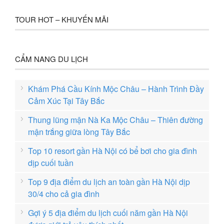
TOUR HOT – KHUYẾN MÃI
CẨM NANG DU LỊCH
Khám Phá Cầu Kính Mộc Châu – Hành Trình Đầy
Cảm Xúc Tại Tây Bắc
Thung lũng mận Nà Ka Mộc Châu – Thiên đường
mận trắng giữa lòng Tây Bắc
Top 10 resort gần Hà Nội có bể bơi cho gia đình
dịp cuối tuần
Top 9 địa điểm du lịch an toàn gần Hà Nội dịp
30/4 cho cả gia đình
Gợi ý 5 địa điểm du lịch cuối năm gần Hà Nội