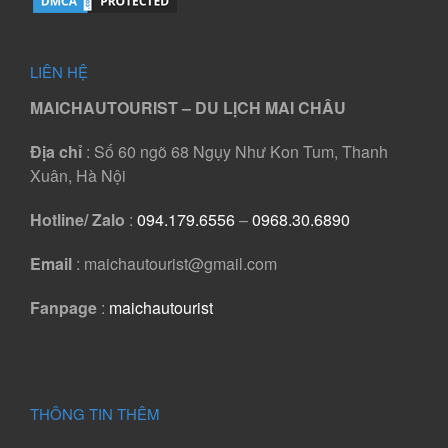
LIÊN HỆ
MAICHAUTOURIST – DU LỊCH MAI CHÂU
Địa chỉ
: Số 60 ngõ 68 Ngụy Như Kon Tum, Thanh
Xuân, Hà Nội
Hotline/ Zalo
:
094.179.6556
–
0968.30.6890
Email
: maichautourist@gmail.com
Fanpage
:
maichautourist
THÔNG TIN THÊM