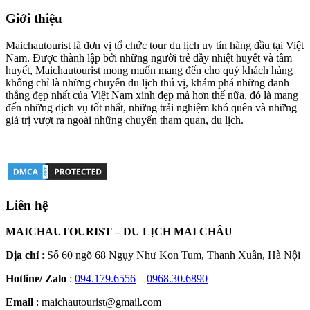
Giới thiệu
Maichautourist là đơn vị tổ chức tour du lịch uy tín hàng đầu tại Việt
Nam. Được thành lập bởi những người trẻ đầy nhiệt huyết và tâm
huyết, Maichautourist mong muốn mang đến cho quý khách hàng
không chỉ là những chuyến du lịch thú vị, khám phá những danh
thắng đẹp nhất của Việt Nam xinh đẹp mà hơn thế nữa, đó là mang
đến những dịch vụ tốt nhất, những trải nghiệm khó quên và những
giá trị vượt ra ngoài những chuyến tham quan, du lịch.
Liên hệ
MAICHAUTOURIST – DU LỊCH MAI CHÂU
Địa chỉ
: Số 60 ngõ 68 Ngụy Như Kon Tum, Thanh Xuân, Hà Nội
Hotline/ Zalo
:
094.179.6556
–
0968.30.6890
Email
: maichautourist@gmail.com