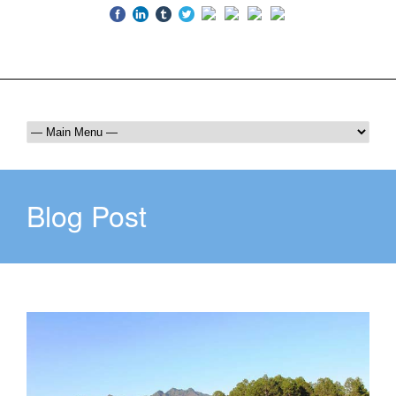
Luôn bên bạn trên mọi hành trình
036 409 6555
maichautourist@gmail.com
Blog Post