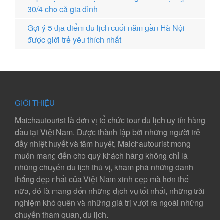
30/4 cho cả gia đình
Gợi ý 5 địa điểm du lịch cuối năm gần Hà Nội
được giới trẻ yêu thích nhất
GIỚI THIỆU
Maichautourist là đơn vị tổ chức tour du lịch uy tín hàng
đầu tại Việt Nam. Được thành lập bởi những người trẻ
đầy nhiệt huyết và tâm huyết, Maichautourist mong
muốn mang đến cho quý khách hàng không chỉ là
những chuyến du lịch thú vị, khám phá những danh
thắng đẹp nhất của Việt Nam xinh đẹp mà hơn thế
nữa, đó là mang đến những dịch vụ tốt nhất, những trải
nghiệm khó quên và những giá trị vượt ra ngoài những
chuyến tham quan, du lịch.