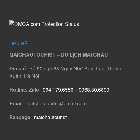
LIÊN HỆ
MAICHAUTOURIST – DU LỊCH MAI CHÂU
Địa chỉ
: Số 60 ngõ 68 Ngụy Như Kon Tum, Thanh
Xuân, Hà Nội
Hotline/ Zalo
:
094.179.6556
–
0968.30.6890
Email
: maichautourist@gmail.com
Fanpage
:
maichautourist