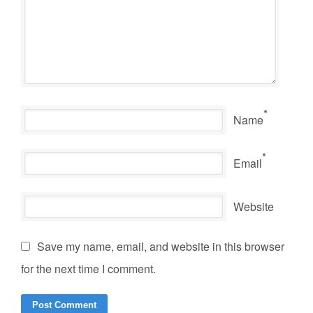
*
Name
*
Email
Website
Save my name, email, and website in this browser
for the next time I comment.