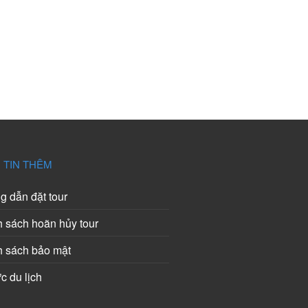
 TIN THÊM
 dẫn đặt tour
 sách hoãn hủy tour
h sách bảo mật
ức du lịch