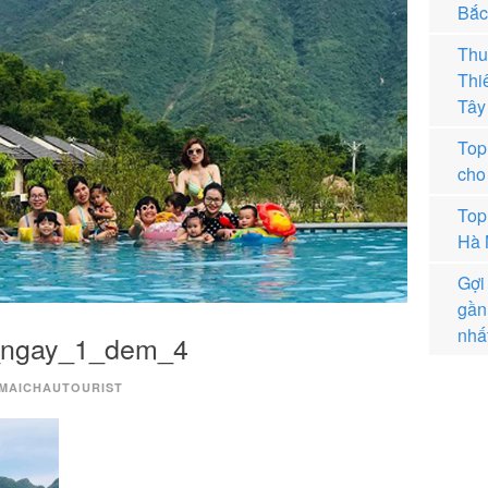
Bắc
Thu
Thi
Tây
Top
cho 
Top
Hà 
Gợi
gần
nhấ
_ngay_1_dem_4
MAICHAUTOURIST