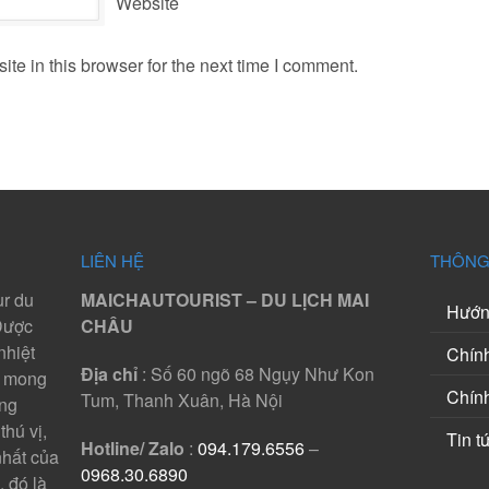
Website
e in this browser for the next time I comment.
LIÊN HỆ
THÔNG
ur du
MAICHAUTOURIST – DU LỊCH MAI
Hướng
 Được
CHÂU
nhiệt
Chính
Địa chỉ
: Số 60 ngõ 68 Ngụy Như Kon
t mong
Chín
Tum, Thanh Xuân, Hà Nội
ng
thú vị,
Tin t
Hotline/ Zalo
:
094.179.6556
–
hất của
0968.30.6890
 đó là