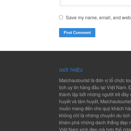
Save my name, email, and websit
GIỚI THIỆU
Maichautourist là đơn vị tổ chức to
lịch uy tín hàng đầu tại Việt Nam.
thành lập bởi những người trẻ đầy 
huyết và tâm huyết, Maichautouris
muốn mang đến cho quý khách hà
không chỉ là những chuyến du lịch 
khám phá những danh thắng đẹp n
Việt Nam xinh đẹp mà hơn thế nữa,