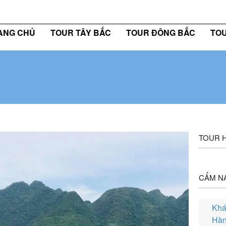
bên bạn trên mọi hành trình
0
ANG CHỦ
TOUR TÂY BẮC
TOUR ĐÔNG BẮC
TOU
TOUR H
CẨM N
Khá
Hàn