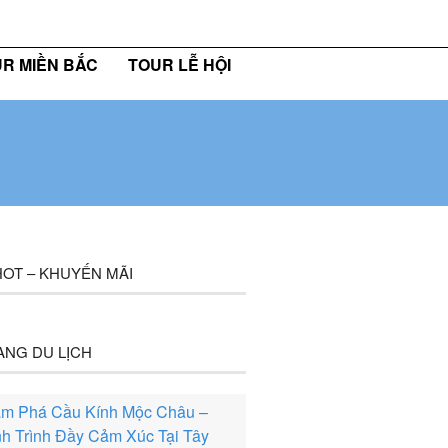
36 409 6555
maichautourist@gmail.com
R MIỀN BẮC
TOUR LỄ HỘI
OT – KHUYẾN MÃI
ANG DU LỊCH
m Phá Cầu Kính Mộc Châu –
h Trình Đầy Cảm Xúc Tại Tây