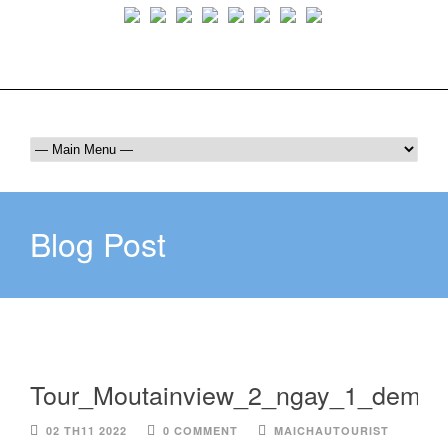
Luôn bên bạn trên mọi hành trình
036 409 6555
maichautourist@gmail.com
Blog Post
Tour_Moutainview_2_ngay_1_dem
02 TH11 2022
0 COMMENT
MAICHAUTOURIST