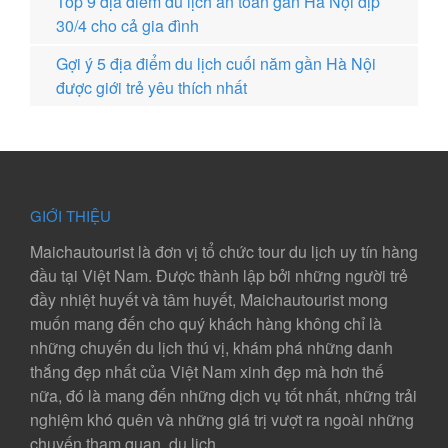
Top 9 địa điểm du lịch an toàn gần Hà Nội dịp
30/4 cho cả gia đình
Gợi ý 5 địa điểm du lịch cuối năm gần Hà Nội
được giới trẻ yêu thích nhất
GIỚI THIỆU
Maichautourist là đơn vị tổ chức tour du lịch uy tín hàng
đầu tại Việt Nam. Được thành lập bởi những người trẻ
đầy nhiệt huyết và tâm huyết, Maichautourist mong
muốn mang đến cho quý khách hàng không chỉ là
những chuyến du lịch thú vị, khám phá những danh
thắng đẹp nhất của Việt Nam xinh đẹp mà hơn thế
nữa, đó là mang đến những dịch vụ tốt nhất, những trải
nghiệm khó quên và những giá trị vượt ra ngoài những
chuyến tham quan, du lịch.