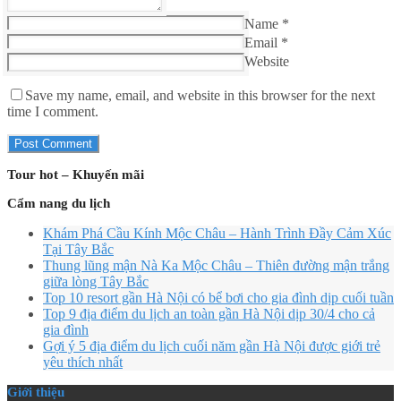
Name
*
Email
*
Website
Save my name, email, and website in this browser for the next
time I comment.
Tour hot – Khuyến mãi
Cẩm nang du lịch
Khám Phá Cầu Kính Mộc Châu – Hành Trình Đầy Cảm Xúc
Tại Tây Bắc
Thung lũng mận Nà Ka Mộc Châu – Thiên đường mận trắng
giữa lòng Tây Bắc
Top 10 resort gần Hà Nội có bể bơi cho gia đình dịp cuối tuần
Top 9 địa điểm du lịch an toàn gần Hà Nội dịp 30/4 cho cả
gia đình
Gợi ý 5 địa điểm du lịch cuối năm gần Hà Nội được giới trẻ
yêu thích nhất
Giới thiệu