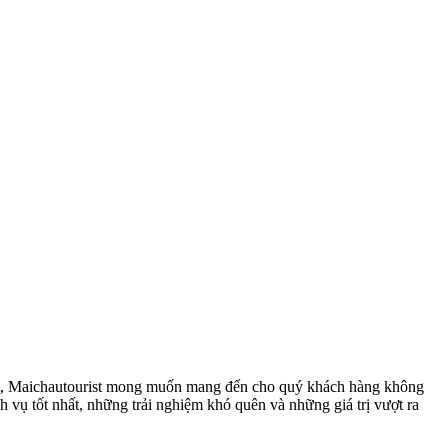
huyết, Maichautourist mong muốn mang đến cho quý khách hàng không
vụ tốt nhất, những trải nghiệm khó quên và những giá trị vượt ra