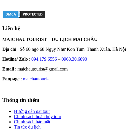
Liên hệ
MAICHAUTOURIST – DU LỊCH MAI CHÂU
Địa chỉ
: Số 60 ngõ 68 Ngụy Như Kon Tum, Thanh Xuân, Hà Nội
Hotline/ Zalo
:
094.179.6556
–
0968.30.6890
Email
: maichautourist@gmail.com
Fanpage
:
maichautourist
Thông tin thêm
Hướng dẫn đặt tour
Chính sách hoãn hủy tour
Chính sách bảo mật
Tin tức du lịch