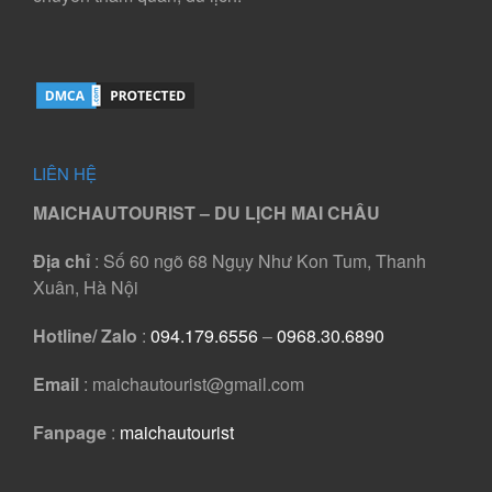
LIÊN HỆ
MAICHAUTOURIST – DU LỊCH MAI CHÂU
Địa chỉ
: Số 60 ngõ 68 Ngụy Như Kon Tum, Thanh
Xuân, Hà Nội
Hotline/ Zalo
:
094.179.6556
–
0968.30.6890
Email
: maichautourist@gmail.com
Fanpage
:
maichautourist