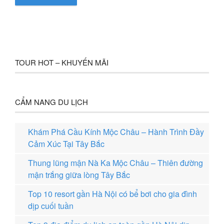
TOUR HOT – KHUYẾN MÃI
CẨM NANG DU LỊCH
Khám Phá Cầu Kính Mộc Châu – Hành Trình Đầy
Cảm Xúc Tại Tây Bắc
Thung lũng mận Nà Ka Mộc Châu – Thiên đường
mận trắng giữa lòng Tây Bắc
Top 10 resort gần Hà Nội có bể bơi cho gia đình
dịp cuối tuần