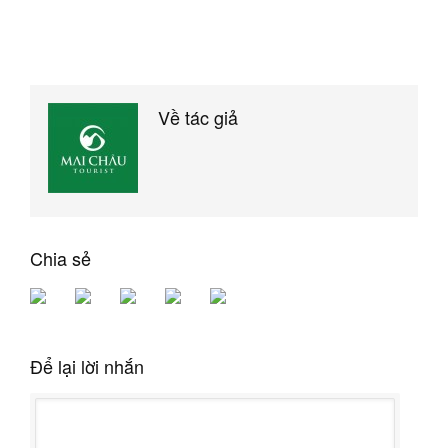
Về tác giả
Chia sẻ
Để lại lời nhắn