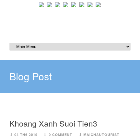
Luôn bên bạn trên mọi hành trình
036 409 6555
maichautourist@gmail.com
Blog Post
Khoang Xanh Suoi Tien3
04 TH6 2019
0 COMMENT
MAICHAUTOURIST