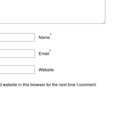
*
Name
*
Email
Website
website in this browser for the next time I comment.