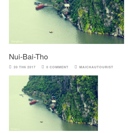
Nui-Bai-Tho
20 TH6 2017
0 COMMENT
MAICHAUTOURIST