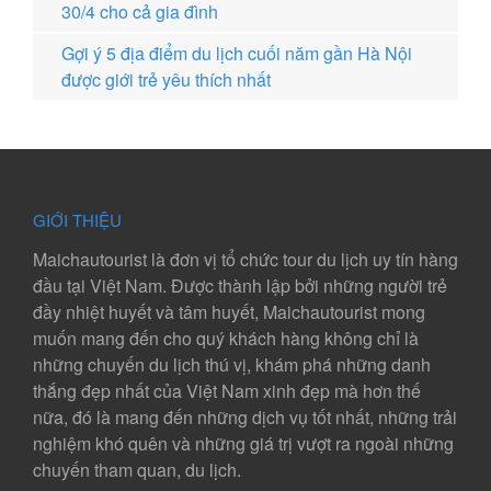
30/4 cho cả gia đình
Gợi ý 5 địa điểm du lịch cuối năm gần Hà Nội
được giới trẻ yêu thích nhất
GIỚI THIỆU
Maichautourist là đơn vị tổ chức tour du lịch uy tín hàng
đầu tại Việt Nam. Được thành lập bởi những người trẻ
đầy nhiệt huyết và tâm huyết, Maichautourist mong
muốn mang đến cho quý khách hàng không chỉ là
những chuyến du lịch thú vị, khám phá những danh
thắng đẹp nhất của Việt Nam xinh đẹp mà hơn thế
nữa, đó là mang đến những dịch vụ tốt nhất, những trải
nghiệm khó quên và những giá trị vượt ra ngoài những
chuyến tham quan, du lịch.