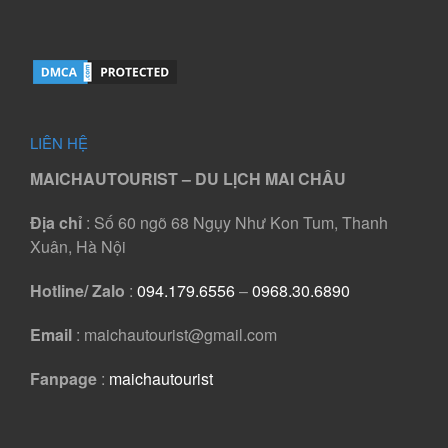
LIÊN HỆ
MAICHAUTOURIST – DU LỊCH MAI CHÂU
Địa chỉ
: Số 60 ngõ 68 Ngụy Như Kon Tum, Thanh
Xuân, Hà Nội
Hotline/ Zalo
:
094.179.6556
–
0968.30.6890
Email
: maichautourist@gmail.com
Fanpage
:
maichautourist