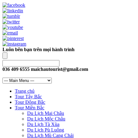
Luôn bên bạn trên mọi hành trình
036 409 6555
maichautourist@gmail.com
Trang chủ
Tour Tây Bắc
Tour Đông Bắc
Tour Miền Bắc
Du Lịch Mai Châu
Du Lịch Mộc Châu
Du Lịch Tà Xùa
Du Lịch Pù Luông
Du Lịch Mù Cang Chải