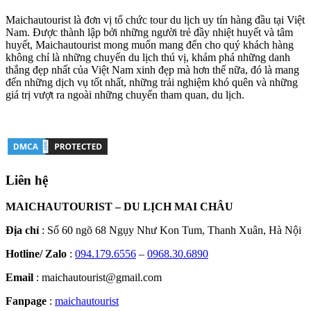
Maichautourist là đơn vị tổ chức tour du lịch uy tín hàng đầu tại Việt
Nam. Được thành lập bởi những người trẻ đầy nhiệt huyết và tâm
huyết, Maichautourist mong muốn mang đến cho quý khách hàng
không chỉ là những chuyến du lịch thú vị, khám phá những danh
thắng đẹp nhất của Việt Nam xinh đẹp mà hơn thế nữa, đó là mang
đến những dịch vụ tốt nhất, những trải nghiệm khó quên và những
giá trị vượt ra ngoài những chuyến tham quan, du lịch.
Liên hệ
MAICHAUTOURIST – DU LỊCH MAI CHÂU
Địa chỉ
: Số 60 ngõ 68 Ngụy Như Kon Tum, Thanh Xuân, Hà Nội
Hotline/ Zalo
:
094.179.6556
–
0968.30.6890
Email
: maichautourist@gmail.com
Fanpage
:
maichautourist