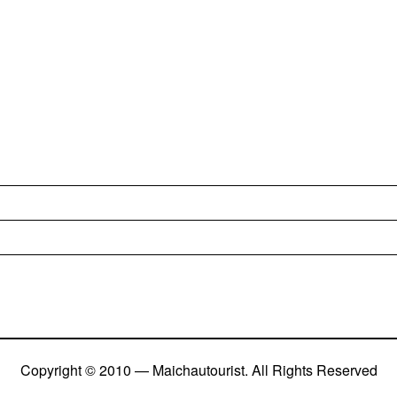
Copyright © 2010 — Maichautourist. All Rights Reserved