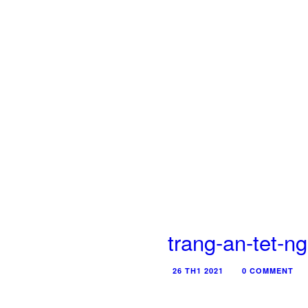
trang-an-tet-n
26 TH1 2021
0 COMMENT