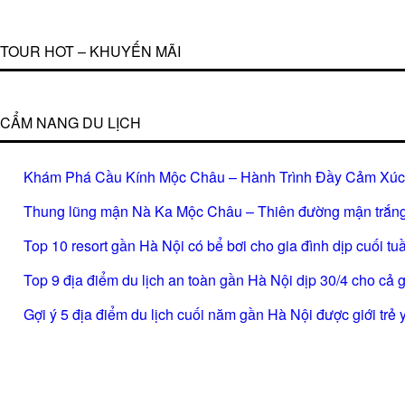
TOUR HOT – KHUYẾN MÃI
CẨM NANG DU LỊCH
Khám Phá Cầu Kính Mộc Châu – Hành Trình Đầy Cảm Xúc 
Thung lũng mận Nà Ka Mộc Châu – Thiên đường mận trắng
Top 10 resort gần Hà Nội có bể bơi cho gia đình dịp cuối tu
Top 9 địa điểm du lịch an toàn gần Hà Nội dịp 30/4 cho cả g
Gợi ý 5 địa điểm du lịch cuối năm gần Hà Nội được giới trẻ 