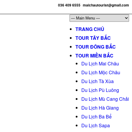
036 409 6555
maichautourist@gmail.com
TRANG CHỦ
TOUR TÂY BẮC
TOUR ĐÔNG BẮC
TOUR MIỀN BẮC
Du Lịch Mai Châu
Du Lịch Mộc Châu
Du Lịch Tà Xùa
Du Lịch Pù Luông
Du Lịch Mù Cang Chải
Du Lịch Hà Giang
Du Lịch Ba Bể
Du Lịch Sapa