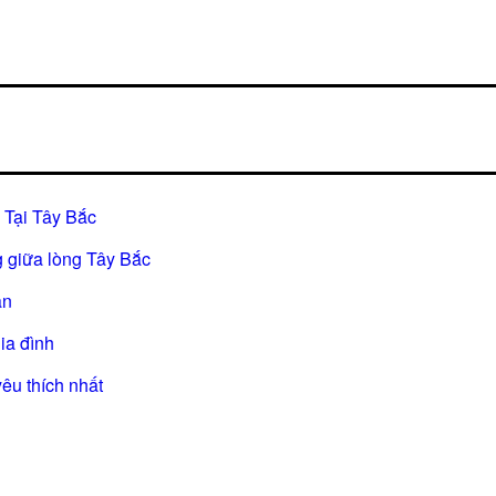
Tại Tây Bắc
 giữa lòng Tây Bắc
ần
ia đình
yêu thích nhất