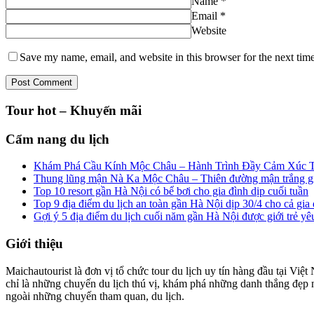
Name
*
Email
*
Website
Save my name, email, and website in this browser for the next tim
Tour hot – Khuyến mãi
Cẩm nang du lịch
Khám Phá Cầu Kính Mộc Châu – Hành Trình Đầy Cảm Xúc T
Thung lũng mận Nà Ka Mộc Châu – Thiên đường mận trắng g
Top 10 resort gần Hà Nội có bể bơi cho gia đình dịp cuối tuần
Top 9 địa điểm du lịch an toàn gần Hà Nội dịp 30/4 cho cả gia
Gợi ý 5 địa điểm du lịch cuối năm gần Hà Nội được giới trẻ yêu
Giới thiệu
Maichautourist là đơn vị tổ chức tour du lịch uy tín hàng đầu tại 
chỉ là những chuyến du lịch thú vị, khám phá những danh thắng đẹp 
ngoài những chuyến tham quan, du lịch.