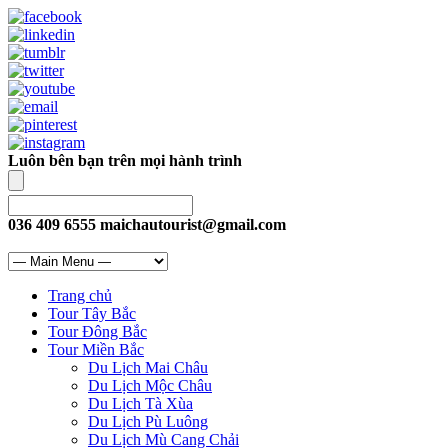
Luôn bên bạn trên mọi hành trình
036 409 6555
maichautourist@gmail.com
Trang chủ
Tour Tây Bắc
Tour Đông Bắc
Tour Miền Bắc
Du Lịch Mai Châu
Du Lịch Mộc Châu
Du Lịch Tà Xùa
Du Lịch Pù Luông
Du Lịch Mù Cang Chải