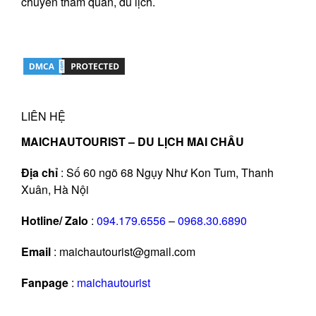
chuyến tham quan, du lịch.
LIÊN HỆ
MAICHAUTOURIST – DU LỊCH MAI CHÂU
Địa chỉ
: Số 60 ngõ 68 Ngụy Như Kon Tum, Thanh
Xuân, Hà Nội
Hotline/ Zalo
:
094.179.6556
–
0968.30.6890
Email
: maichautourist@gmail.com
Fanpage
:
maichautourist