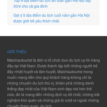
Top 9 địa điểm du lịch an toàn gần Hà Nội dịp
30/4 cho cả gia đình
Gợi ý 5 địa điểm du lịch cuối năm gần Hà Nội
được giới trẻ yêu thích nhất
GIỚI THIỆU
Maichautourist là đơn vị tổ chức tour du lịch uy tín hàng
đầu tại Việt Nam. Được thành lập bởi những người trẻ
đầy nhiệt huyết và tâm huyết, Maichautourist mong
muốn mang đến cho quý khách hàng không chỉ là
những chuyến du lịch thú vị, khám phá những danh
thắng đẹp nhất của Việt Nam xinh đẹp mà hơn thế
nữa, đó là mang đến những dịch vụ tốt nhất, những trải
nghiệm khó quên và những giá trị vượt ra ngoài những
chuyến tham quan, du lịch.