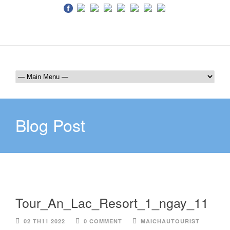
Luôn bên bạn trên mọi hành trình
036 409 6555
maichautourist@gmail.com
Blog Post
Tour_An_Lac_Resort_1_ngay_11
02 TH11 2022
0 COMMENT
MAICHAUTOURIST