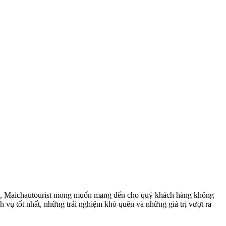
huyết, Maichautourist mong muốn mang đến cho quý khách hàng không
vụ tốt nhất, những trải nghiệm khó quên và những giá trị vượt ra