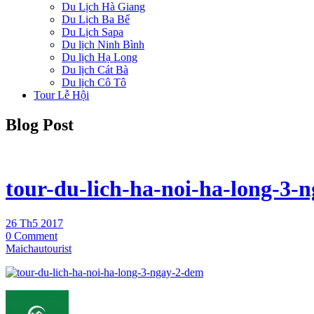
Du Lịch Hà Giang
Du Lịch Ba Bể
Du Lịch Sapa
Du lịch Ninh Bình
Du lịch Hạ Long
Du lịch Cát Bà
Du lịch Cô Tô
Tour Lễ Hội
Blog Post
tour-du-lich-ha-noi-ha-long-3-
26 Th5 2017
0 Comment
Maichautourist