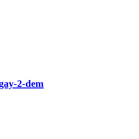
ngay-2-dem