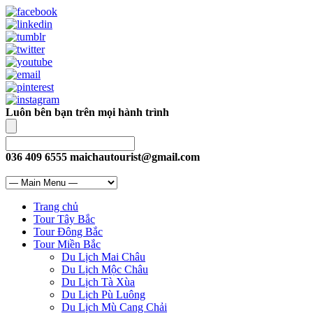
Luôn bên bạn trên mọi hành trình
036 409 6555
maichautourist@gmail.com
Trang chủ
Tour Tây Bắc
Tour Đông Bắc
Tour Miền Bắc
Du Lịch Mai Châu
Du Lịch Mộc Châu
Du Lịch Tà Xùa
Du Lịch Pù Luông
Du Lịch Mù Cang Chải