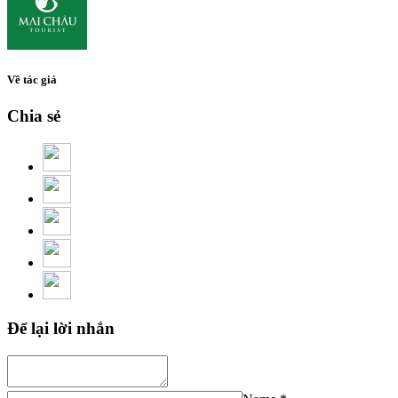
Về tác giả
Chia sẻ
Để lại lời nhắn