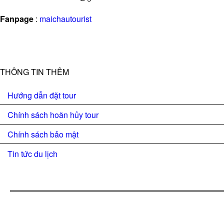
Fanpage
:
maichautourist
THÔNG TIN THÊM
Hướng dẫn đặt tour
Chính sách hoãn hủy tour
Chính sách bảo mật
Tin tức du lịch