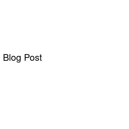
Blog Post