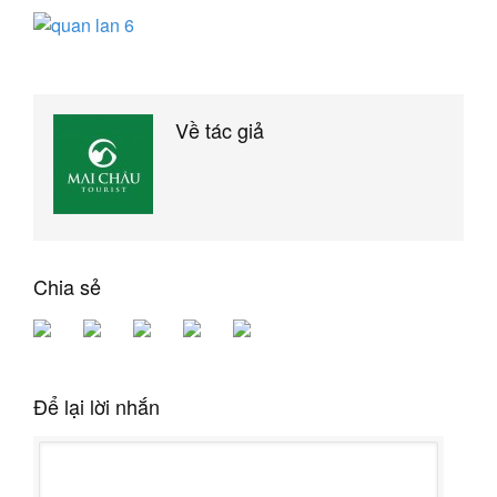
Về tác giả
Chia sẻ
Để lại lời nhắn