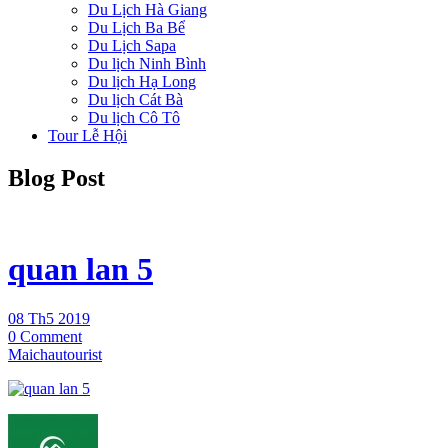
Du Lịch Hà Giang
Du Lịch Ba Bể
Du Lịch Sapa
Du lịch Ninh Bình
Du lịch Hạ Long
Du lịch Cát Bà
Du lịch Cô Tô
Tour Lễ Hội
Blog Post
quan lan 5
08 Th5 2019
0 Comment
Maichautourist