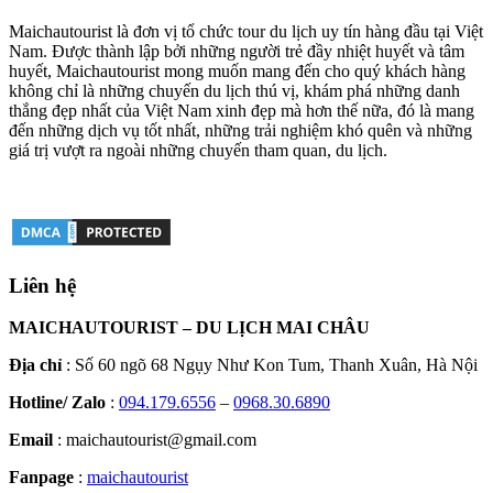
Maichautourist là đơn vị tổ chức tour du lịch uy tín hàng đầu tại Việt
Nam. Được thành lập bởi những người trẻ đầy nhiệt huyết và tâm
huyết, Maichautourist mong muốn mang đến cho quý khách hàng
không chỉ là những chuyến du lịch thú vị, khám phá những danh
thắng đẹp nhất của Việt Nam xinh đẹp mà hơn thế nữa, đó là mang
đến những dịch vụ tốt nhất, những trải nghiệm khó quên và những
giá trị vượt ra ngoài những chuyến tham quan, du lịch.
Liên hệ
MAICHAUTOURIST – DU LỊCH MAI CHÂU
Địa chỉ
: Số 60 ngõ 68 Ngụy Như Kon Tum, Thanh Xuân, Hà Nội
Hotline/ Zalo
:
094.179.6556
–
0968.30.6890
Email
: maichautourist@gmail.com
Fanpage
:
maichautourist