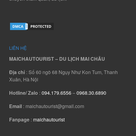
LIÊN HỆ
MAICHAUTOURIST – DU LỊCH MAI CHÂU
Địa chỉ
: Số 60 ngõ 68 Ngụy Như Kon Tum, Thanh
Xuân, Hà Nội
Hotline/ Zalo
:
094.179.6556
–
0968.30.6890
Email
: maichautourist@gmail.com
Fanpage
:
maichautourist