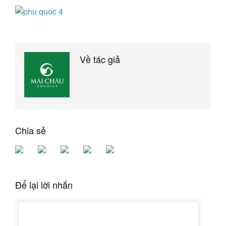
Về tác giả
Chia sẻ
Để lại lời nhắn