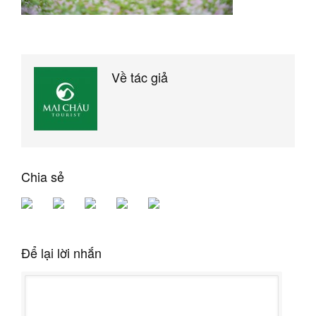
Về tác giả
Chia sẻ
Để lại lời nhắn