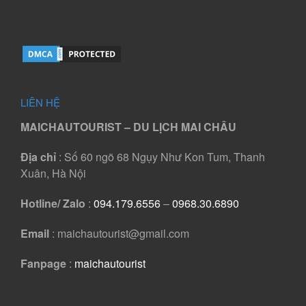
LIÊN HỆ
MAICHAUTOURIST – DU LỊCH MAI CHÂU
Địa chỉ
: Số 60 ngõ 68 Ngụy Như Kon Tum, Thanh
Xuân, Hà Nội
Hotline/ Zalo
:
094.179.6556
–
0968.30.6890
Email
: maichautourist@gmail.com
Fanpage
:
maichautourist