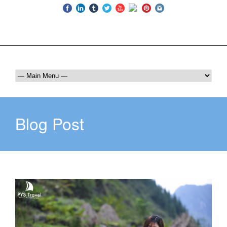
Luôn bên bạn trên mọi hành trình
036 409 6555
maichautourist@gmail.com
Blog Post