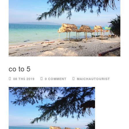
co to 5
08 TH5 2019
0 COMMENT
MAICHAUTOURIST