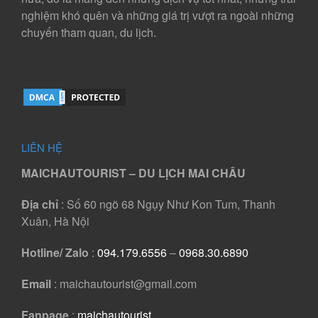
nghiệm khó quên và những giá trị vượt ra ngoài những
chuyến tham quan, du lịch.
LIÊN HỆ
MAICHAUTOURIST – DU LỊCH MAI CHÂU
Địa chỉ
: Số 60 ngõ 68 Ngụy Như Kon Tum, Thanh
Xuân, Hà Nội
Hotline/ Zalo
:
094.179.6556
–
0968.30.6890
Email
: maichautourist@gmail.com
Fanpage
:
maichautourist