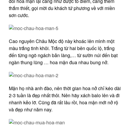
đồi hoa mận lại càng như được tô điểm, càng thêm
thắm thiết, gọi mời du khách tứ phương về với miền
sơn cước.
Cao nguyên Châu Mộc độ này khoác lên mình một
màu trắng tinh khôi. Trắng từ hai bên quốc lộ, trắng
đến từng ngõ ngách bản làng,… từ sườn núi đến bạt
ngàn thung lũng … hoa mận đua nhau bung nở.
Mận họ nhà anh đào, nên thời gian hoa nở chỉ kéo dài
2-3 tuần là đẹp nhất thôi. Nên hãy xách balo lên và đi
nhanh kẻo lỡ. Cũng đã rất lâu rồi, hoa mận mới nở rộ
và đẹp như năm nay.