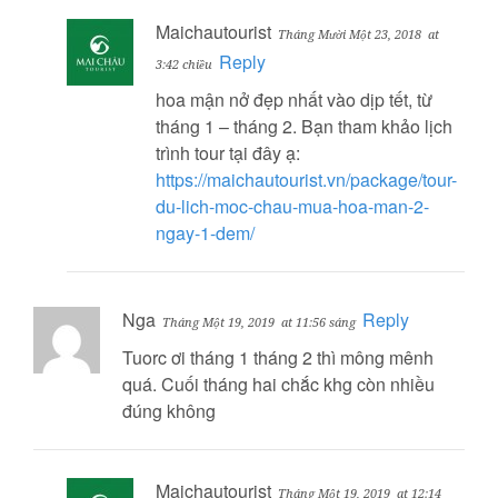
Maichautourist
Tháng Mười Một 23, 2018
at
Reply
3:42 chiều
hoa mận nở đẹp nhất vào dịp tết, từ
tháng 1 – tháng 2. Bạn tham khảo lịch
trình tour tại đây ạ:
https://maichautourist.vn/package/tour-
du-lich-moc-chau-mua-hoa-man-2-
ngay-1-dem/
Nga
Reply
Tháng Một 19, 2019
at 11:56 sáng
Tuorc ơi tháng 1 tháng 2 thì mông mênh
quá. Cuối tháng hai chắc khg còn nhiều
đúng không
Maichautourist
Tháng Một 19, 2019
at 12:14