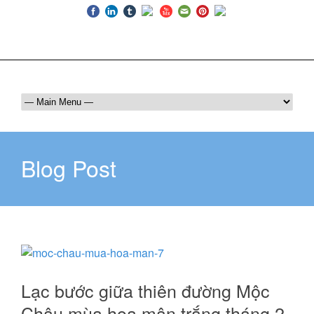
Luôn bên bạn trên mọi hành trình
036 409 6555
maichautourist@gmail.com
Blog Post
Lạc bước giữa thiên đường Mộc
Châu mùa hoa mận trắng tháng 2