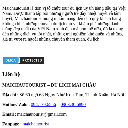
Maichautourist là đơn vị tổ chức tour du lịch uy tín hàng đầu tại Việt
Nam. Được thành lập bởi những người trẻ đầy nhiệt huyết và tâm
huyết, Maichautourist mong muốn mang đến cho quý khách hàng
không chỉ là những chuyến du lịch thú vị, khám phá những danh
thắng đẹp nhất của Việt Nam xinh đẹp mà hơn thế nữa, đó là mang
đến những dịch vụ tốt nhất, những trải nghiệm khó quên và những
giá trị vượt ra ngoài những chuyến tham quan, du lịch.
Liên hệ
MAICHAUTOURIST – DU LỊCH MAI CHÂU
Địa chỉ
: Số 60 ngõ 68 Ngụy Như Kon Tum, Thanh Xuân, Hà Nội
Hotline/ Zalo
:
094.179.6556
–
0968.30.6890
Email
: maichautourist@gmail.com
Fanpage
:
maichautourist