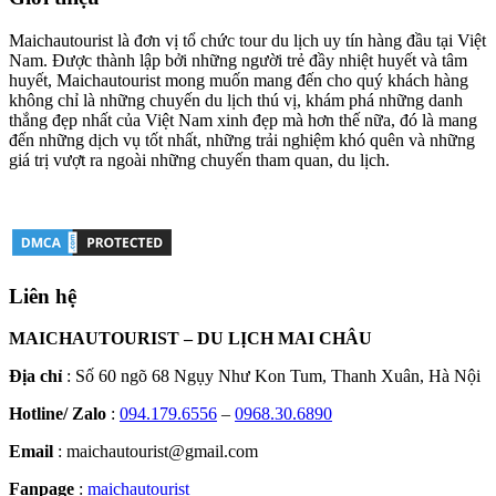
Maichautourist là đơn vị tổ chức tour du lịch uy tín hàng đầu tại Việt
Nam. Được thành lập bởi những người trẻ đầy nhiệt huyết và tâm
huyết, Maichautourist mong muốn mang đến cho quý khách hàng
không chỉ là những chuyến du lịch thú vị, khám phá những danh
thắng đẹp nhất của Việt Nam xinh đẹp mà hơn thế nữa, đó là mang
đến những dịch vụ tốt nhất, những trải nghiệm khó quên và những
giá trị vượt ra ngoài những chuyến tham quan, du lịch.
Liên hệ
MAICHAUTOURIST – DU LỊCH MAI CHÂU
Địa chỉ
: Số 60 ngõ 68 Ngụy Như Kon Tum, Thanh Xuân, Hà Nội
Hotline/ Zalo
:
094.179.6556
–
0968.30.6890
Email
: maichautourist@gmail.com
Fanpage
:
maichautourist