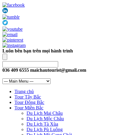
Luôn bên bạn trên mọi hành trình
036 409 6555
maichautourist@gmail.com
Trang chủ
Tour Tây Bắc
Tour Đông Bắc
Tour Miền Bắc
Du Lịch Mai Châu
Du Lịch Mộc Châu
Du Lịch Tà Xùa
Du Lịch Pù Luông
Du Lịch Mù Cang Chải