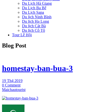
Du Lịch Hà Giang
Du Lịch Ba Bể
Du Lịch Sapa
Du lịch Ninh Bình
Du lịch Hạ Long
Du lịch Cát Bà
Du lịch Cô Tô
Tour Lễ Hội
Blog Post
homestay-ban-bua-3
19 Th4 2019
0 Comment
Maichautourist