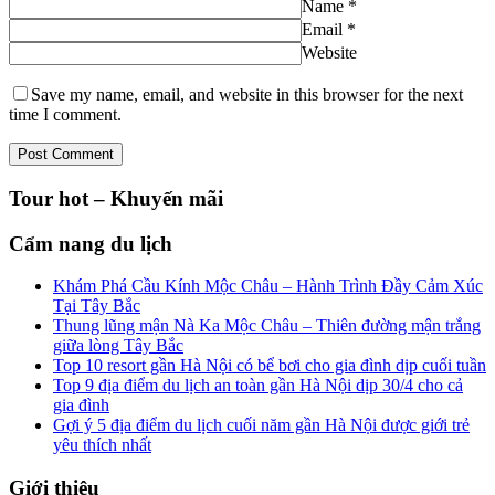
Name
*
Email
*
Website
Save my name, email, and website in this browser for the next
time I comment.
Tour hot – Khuyến mãi
Cẩm nang du lịch
Khám Phá Cầu Kính Mộc Châu – Hành Trình Đầy Cảm Xúc
Tại Tây Bắc
Thung lũng mận Nà Ka Mộc Châu – Thiên đường mận trắng
giữa lòng Tây Bắc
Top 10 resort gần Hà Nội có bể bơi cho gia đình dịp cuối tuần
Top 9 địa điểm du lịch an toàn gần Hà Nội dịp 30/4 cho cả
gia đình
Gợi ý 5 địa điểm du lịch cuối năm gần Hà Nội được giới trẻ
yêu thích nhất
Giới thiệu