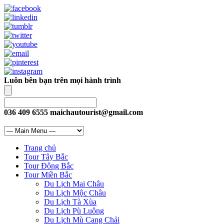
Luôn bên bạn trên mọi hành trình
036 409 6555
maichautourist@gmail.com
Trang chủ
Tour Tây Bắc
Tour Đông Bắc
Tour Miền Bắc
Du Lịch Mai Châu
Du Lịch Mộc Châu
Du Lịch Tà Xùa
Du Lịch Pù Luông
Du Lịch Mù Cang Chải