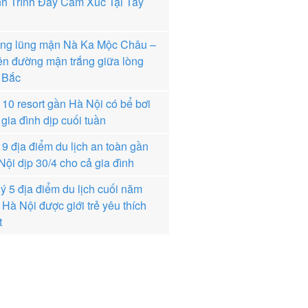
h Trình Đầy Cảm Xúc Tại Tây
ng lũng mận Nà Ka Mộc Châu –
ên đường mận trắng giữa lòng
 Bắc
 10 resort gần Hà Nội có bể bơi
gia đình dịp cuối tuần
 9 địa điểm du lịch an toàn gần
Nội dịp 30/4 cho cả gia đình
 ý 5 địa điểm du lịch cuối năm
 Hà Nội được giới trẻ yêu thích
t