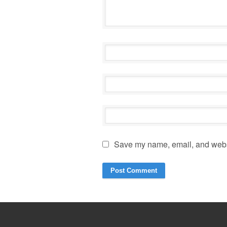
Save my name, email, and websit