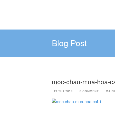
Blog Post
moc-chau-mua-hoa-ca
19 TH4 2019
0 COMMENT
MAIC