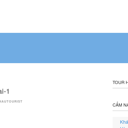
TOUR H
i-1
HAUTOURIST
CẨM N
Khá