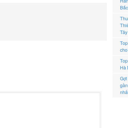
Hàn
Bắc
Thu
Thi
Tây
Top
cho 
Top
Hà 
Gợi
gần
nhấ