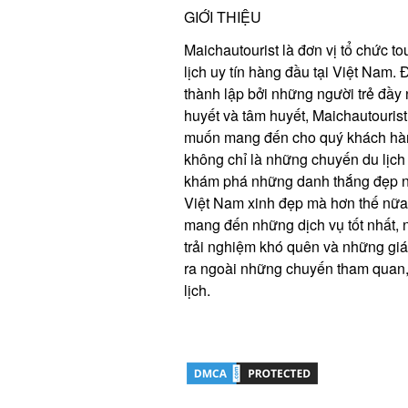
GIỚI THIỆU
Maichautourist là đơn vị tổ chức to
lịch uy tín hàng đầu tại Việt Nam.
thành lập bởi những người trẻ đầy 
huyết và tâm huyết, Maichautouris
muốn mang đến cho quý khách hà
không chỉ là những chuyến du lịch 
khám phá những danh thắng đẹp n
Việt Nam xinh đẹp mà hơn thế nữa,
mang đến những dịch vụ tốt nhất,
trải nghiệm khó quên và những giá 
ra ngoài những chuyến tham quan,
lịch.