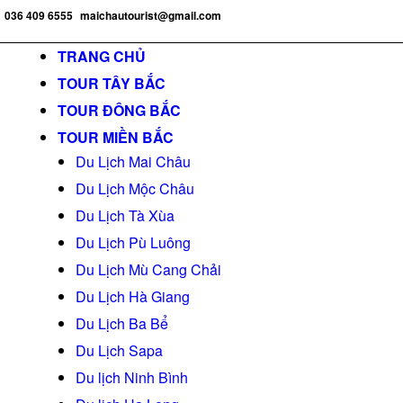
036 409 6555
maichautourist@gmail.com
TRANG CHỦ
TOUR TÂY BẮC
TOUR ĐÔNG BẮC
TOUR MIỀN BẮC
Du Lịch Mai Châu
Du Lịch Mộc Châu
Du Lịch Tà Xùa
Du Lịch Pù Luông
Du Lịch Mù Cang Chải
Du Lịch Hà Giang
Du Lịch Ba Bể
Du Lịch Sapa
Du lịch Ninh Bình