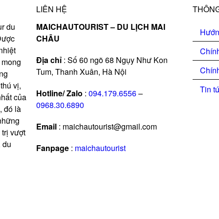
LIÊN HỆ
THÔNG
ur du
MAICHAUTOURIST – DU LỊCH MAI
Hướng
 Được
CHÂU
nhiệt
Chính
Địa chỉ
: Số 60 ngõ 68 Ngụy Như Kon
t mong
Chín
Tum, Thanh Xuân, Hà Nội
ng
thú vị,
Tin t
Hotline/ Zalo
:
094.179.6556
–
hất của
0968.30.6890
 đó là
 những
Email
: maichautourist@gmail.com
trị vượt
 du
Fanpage
:
maichautourist