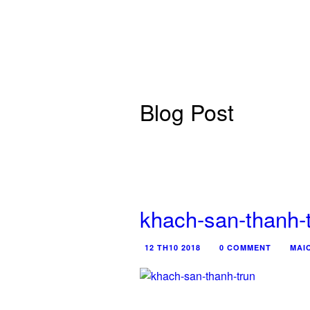
Blog Post
khach-san-thanh-
12 TH10 2018
0 COMMENT
MAI