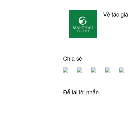
Về tác giả
Chia sẻ
Để lại lời nhắn