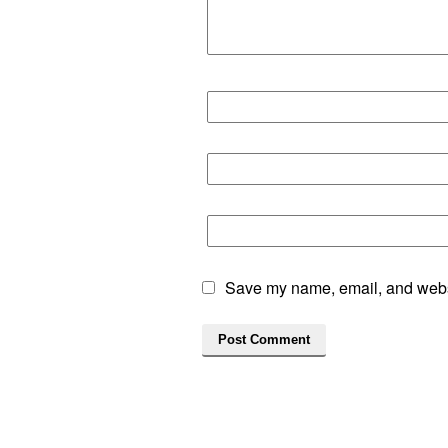
Save my name, email, and websit