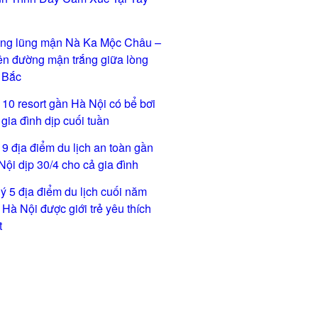
ng lũng mận Nà Ka Mộc Châu –
ên đường mận trắng giữa lòng
 Bắc
 10 resort gần Hà Nội có bể bơi
gia đình dịp cuối tuần
 9 địa điểm du lịch an toàn gần
Nội dịp 30/4 cho cả gia đình
 ý 5 địa điểm du lịch cuối năm
 Hà Nội được giới trẻ yêu thích
t