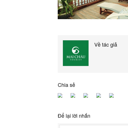
Về tác giả
Chia sẻ
Để lại lời nhắn