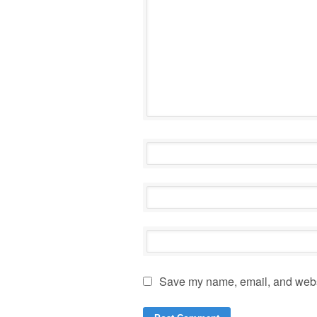
Save my name, email, and websit