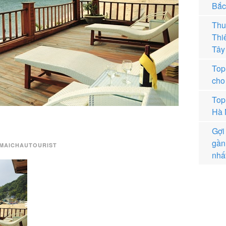
Bắc
Thu
Thi
Tây
Top
cho 
Top
Hà 
Gợi
gần
MAICHAUTOURIST
nhấ