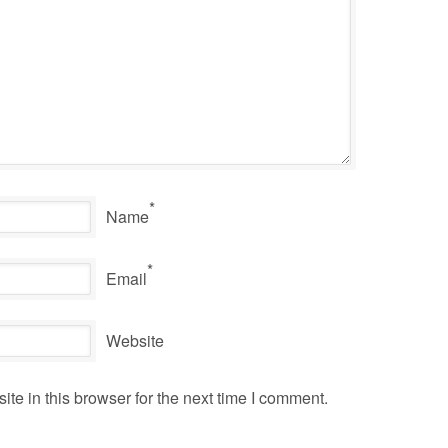
*
Name
*
Email
Website
e in this browser for the next time I comment.