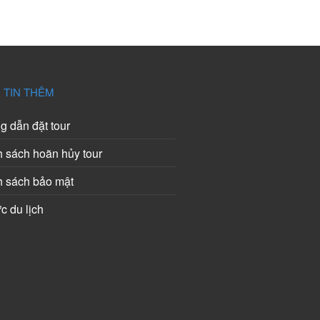
 TIN THÊM
 dẫn đặt tour
 sách hoãn hủy tour
h sách bảo mật
ức du lịch