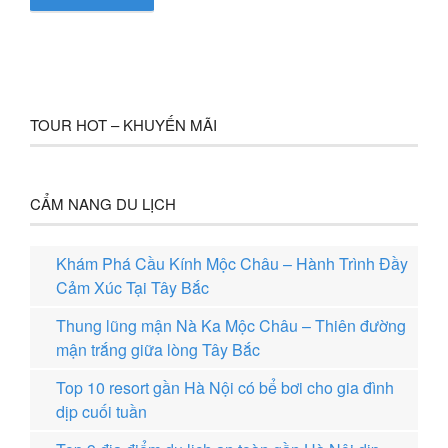
TOUR HOT – KHUYẾN MÃI
CẨM NANG DU LỊCH
Khám Phá Cầu Kính Mộc Châu – Hành Trình Đầy
Cảm Xúc Tại Tây Bắc
Thung lũng mận Nà Ka Mộc Châu – Thiên đường
mận trắng giữa lòng Tây Bắc
Top 10 resort gần Hà Nội có bể bơi cho gia đình
dịp cuối tuần