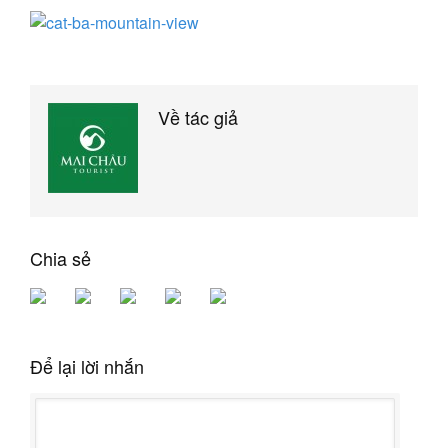
Về tác giả
Chia sẻ
Để lại lời nhắn