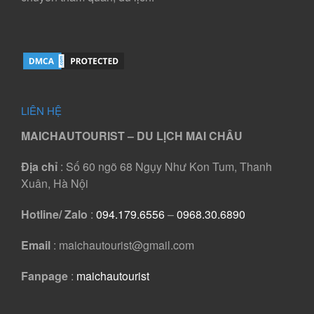
LIÊN HỆ
MAICHAUTOURIST – DU LỊCH MAI CHÂU
Địa chỉ
: Số 60 ngõ 68 Ngụy Như Kon Tum, Thanh
Xuân, Hà Nội
Hotline/ Zalo
:
094.179.6556
–
0968.30.6890
Email
: maichautourist@gmail.com
Fanpage
:
maichautourist