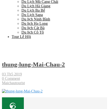
Du Lịch Mù Cang Chải
Du Lịch Hà Giang
Du Lịch Ba Bể
Du Lịch Sapa
Du lịch Ninh Bình
Du lịch Hạ Long
Du lịch Cát Bà
Du lịch Cô Tô
Tour Lễ Hội
Blog Post
thung-lung-Mai-Chau-2
03 Th5 2019
0 Comment
Maichautourist