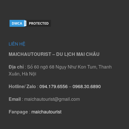
LIÊN HỆ
MAICHAUTOURIST – DU LỊCH MAI CHÂU
Địa chỉ
: Số 60 ngõ 68 Ngụy Như Kon Tum, Thanh
Xuân, Hà Nội
Hotline/ Zalo
:
094.179.6556
–
0968.30.6890
Email
: maichautourist@gmail.com
Fanpage
:
maichautourist