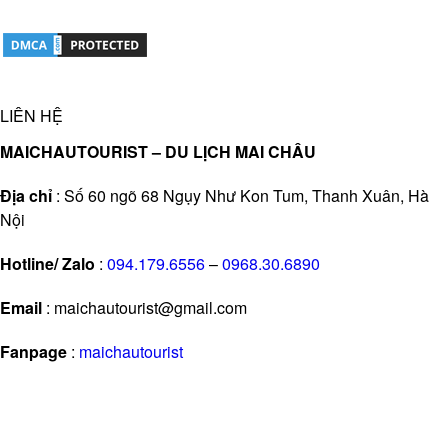
LIÊN HỆ
MAICHAUTOURIST – DU LỊCH MAI CHÂU
Địa chỉ
: Số 60 ngõ 68 Ngụy Như Kon Tum, Thanh Xuân, Hà
Nội
Hotline/ Zalo
:
094.179.6556
–
0968.30.6890
Email
: maichautourist@gmail.com
Fanpage
:
maichautourist