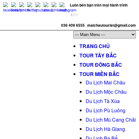
Luôn bên bạn trên mọi hành trình
036 409 6555
maichautourist@gmail.com
TRANG CHỦ
TOUR TÂY BẮC
TOUR ĐÔNG BẮC
TOUR MIỀN BẮC
Du Lịch Mai Châu
Du Lịch Mộc Châu
Du Lịch Tà Xùa
Du Lịch Pù Luông
Du Lịch Mù Cang Chải
Du Lịch Hà Giang
Du Lịch Ba Bể