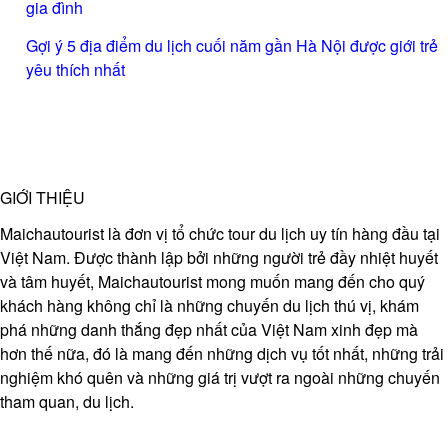
gia đình
Gợi ý 5 địa điểm du lịch cuối năm gần Hà Nội được giới trẻ
yêu thích nhất
GIỚI THIỆU
Maichautourist là đơn vị tổ chức tour du lịch uy tín hàng đầu tại
Việt Nam. Được thành lập bởi những người trẻ đầy nhiệt huyết
và tâm huyết, Maichautourist mong muốn mang đến cho quý
khách hàng không chỉ là những chuyến du lịch thú vị, khám
phá những danh thắng đẹp nhất của Việt Nam xinh đẹp mà
hơn thế nữa, đó là mang đến những dịch vụ tốt nhất, những trải
nghiệm khó quên và những giá trị vượt ra ngoài những chuyến
tham quan, du lịch.