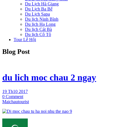
Du Lịch Hà Giang
Du Lịch Ba Bể
Du Lịch Sapa
Du lịch Ninh Bình
Du lịch Hạ Long
Du lịch Cát Bà
Du lịch Cô Tô
Tour Lễ Hội
Blog Post
du lich moc chau 2 ngay
19 Th10 2017
0 Comment
Maichautourist