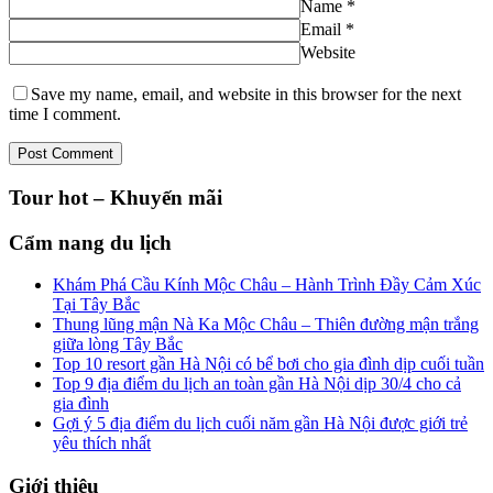
Name
*
Email
*
Website
Save my name, email, and website in this browser for the next
time I comment.
Tour hot – Khuyến mãi
Cẩm nang du lịch
Khám Phá Cầu Kính Mộc Châu – Hành Trình Đầy Cảm Xúc
Tại Tây Bắc
Thung lũng mận Nà Ka Mộc Châu – Thiên đường mận trắng
giữa lòng Tây Bắc
Top 10 resort gần Hà Nội có bể bơi cho gia đình dịp cuối tuần
Top 9 địa điểm du lịch an toàn gần Hà Nội dịp 30/4 cho cả
gia đình
Gợi ý 5 địa điểm du lịch cuối năm gần Hà Nội được giới trẻ
yêu thích nhất
Giới thiệu