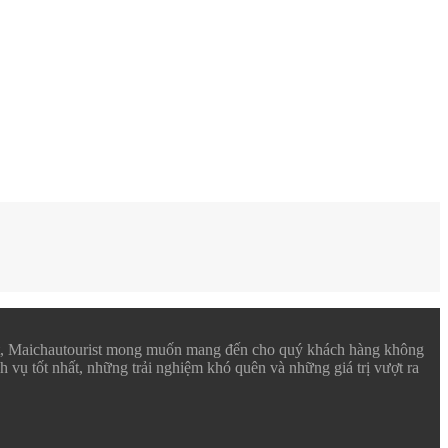
huyết, Maichautourist mong muốn mang đến cho quý khách hàng không
vụ tốt nhất, những trải nghiệm khó quên và những giá trị vượt ra