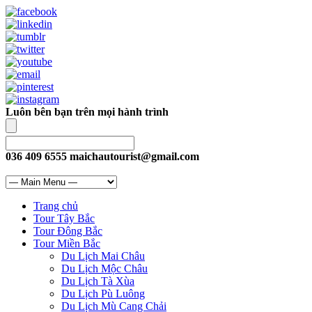
Luôn bên bạn trên mọi hành trình
036 409 6555
maichautourist@gmail.com
Trang chủ
Tour Tây Bắc
Tour Đông Bắc
Tour Miền Bắc
Du Lịch Mai Châu
Du Lịch Mộc Châu
Du Lịch Tà Xùa
Du Lịch Pù Luông
Du Lịch Mù Cang Chải