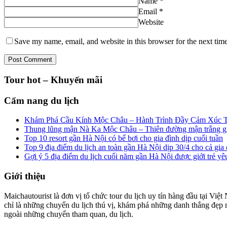
Name
*
Email
*
Website
Save my name, email, and website in this browser for the next tim
Tour hot – Khuyến mãi
Cẩm nang du lịch
Khám Phá Cầu Kính Mộc Châu – Hành Trình Đầy Cảm Xúc T
Thung lũng mận Nà Ka Mộc Châu – Thiên đường mận trắng g
Top 10 resort gần Hà Nội có bể bơi cho gia đình dịp cuối tuần
Top 9 địa điểm du lịch an toàn gần Hà Nội dịp 30/4 cho cả gia
Gợi ý 5 địa điểm du lịch cuối năm gần Hà Nội được giới trẻ yêu
Giới thiệu
Maichautourist là đơn vị tổ chức tour du lịch uy tín hàng đầu tại 
chỉ là những chuyến du lịch thú vị, khám phá những danh thắng đẹp 
ngoài những chuyến tham quan, du lịch.