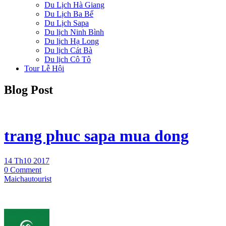
Du Lịch Hà Giang
Du Lịch Ba Bể
Du Lịch Sapa
Du lịch Ninh Bình
Du lịch Hạ Long
Du lịch Cát Bà
Du lịch Cô Tô
Tour Lễ Hội
Blog Post
trang phuc sapa mua dong
14 Th10 2017
0 Comment
Maichautourist