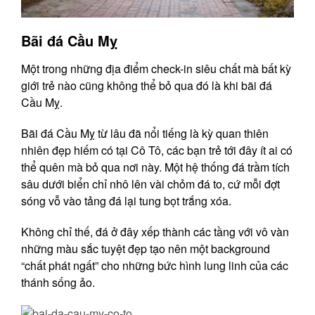
Bãi đá Cầu Mỵ
Một trong những địa điểm check-in siêu chất mà bất kỳ
giới trẻ nào cũng không thể bỏ qua đó là khi bãi đá
Cầu Mỵ.
Bãi đá Cầu Mỵ từ lâu đã nổi tiếng là kỳ quan thiên
nhiên đẹp hiếm có tại Cô Tô, các bạn trẻ tới đây ít ai có
thể quên mà bỏ qua nơi này. Một hệ thống đá trầm tích
sâu dưới biển chỉ nhô lên vài chỏm đá to, cứ mỗi đợt
sóng vỗ vào tảng đá lại tung bọt trắng xóa.
Không chỉ thế, đá ở đây xếp thành các tầng với vô vàn
những màu sắc tuyệt đẹp tạo nên một background
“chất phát ngất” cho những bức hình lung linh của các
thánh sống ảo.