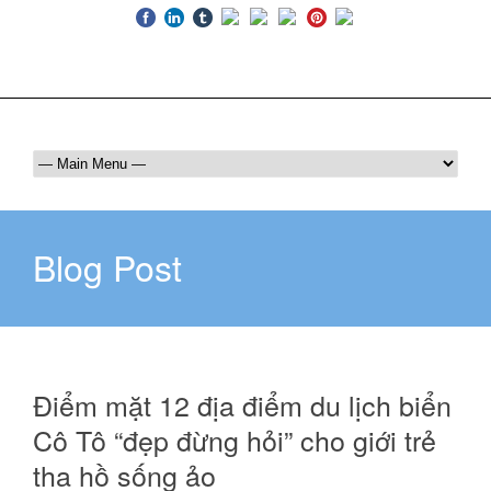
Luôn bên bạn trên mọi hành trình
036 409 6555
maichautourist@gmail.com
Blog Post
Điểm mặt 12 địa điểm du lịch biển
Cô Tô “đẹp đừng hỏi” cho giới trẻ
tha hồ sống ảo