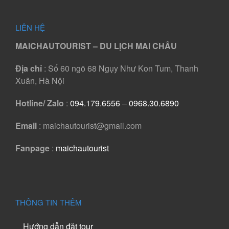
LIÊN HỆ
MAICHAUTOURIST – DU LỊCH MAI CHÂU
Địa chỉ
: Số 60 ngõ 68 Ngụy Như Kon Tum, Thanh
Xuân, Hà Nội
Hotline/ Zalo
:
094.179.6556
–
0968.30.6890
Email
: maichautourist@gmail.com
Fanpage
:
maichautourist
THÔNG TIN THÊM
Hướng dẫn đặt tour