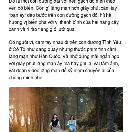
Đó là một con đường dài với nền gạch đỏ men theo
ven bờ biển. Còn gì lãng mạn hơn giây phút cầm tay
“bạn ấy” dạo bước trên con đường gạch đỏ, hít hà
hương vị biển pha với vị thanh bình của hai hàng cây
xanh và rì rào tiếng gió lướt qua.
Có người ví, cầm tay nhau đi trên con đường Tình Yêu
ở Cô Tô như đang quay những thước phim tình cảm
lãng mạn như Hàn Quốc. Và nhớ đừng mải ngẩn ngơ
với giây phút lãng mạn ấy mà hãy ghi lại vài tấm ảnh,
vài đoạn video lãng mạn để kỷ niệm chuyến đi của
chúng mình nhé.