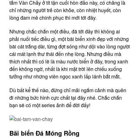
tắm Vàn Chảy ở tít tận cuối hòn đảo này, có chăng là
chỉ những người trẻ còn khỏe, còn nhiệt huyết, còn
lòng đam mê chinh phục thì mới tới đây.
Nhưng chắc chắn một điều, đã tới đây thì không ai
phải nuối tiếc điều gì, một bãi biển xinh đẹp với những
bãi cát trắng dài, từng đợt sóng như dội vào lòng người
cái mát lạnh thư thái đến nhẹ lòng. Nhưng điều mà
thích nhất thì có lẽ là màu nước biển ở đây, trong xanh
đến không ngờ, nhất là khi mặt trời lên chiếu xuống
tưởng như những viên ngọc xanh lấp lánh bắt mắt.
Dù bất kể thế nào, đừng chỉ mải ngắm cảnh mà quên
đi những bức hình cực chất tại đây nhé. Chắc chắn
bạn sẽ có một series ảnh để đời đấy!
Bãi biển Đá Móng Rồng