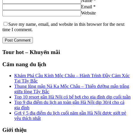
Name
*
Email
*
Website
Save my name, email, and website in this browser for the next
time I comment.
Tour hot – Khuyến mãi
Cẩm nang du lịch
Khám Phá Cầu Kính Mộc Châu – Hành Trình Đầy Cảm Xúc
Tại Tây Bắc
Thung lũng mận Nà Ka Mộc Châu – Thiên đường mận trắng
giữa lòng Tây Bắc
Top 10 resort gần Hà Nội có bể bơi cho gia đình dịp cuối tuần
Top 9 địa điểm du lịch an toàn gần Hà Nội dịp 30/4 cho cả
gia đình
Gợi ý 5 địa điểm du lịch cuối năm gần Hà Nội được giới trẻ
yêu thích nhất
Giới thiệu