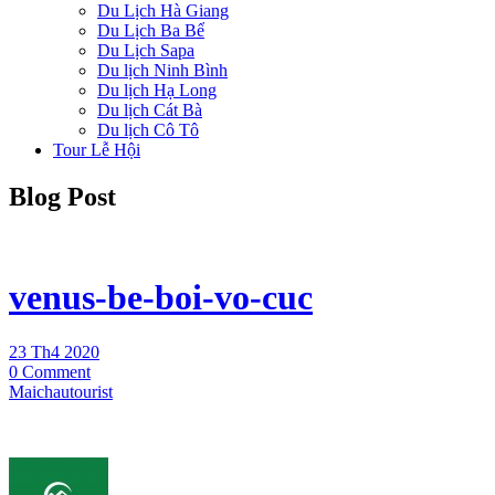
Du Lịch Hà Giang
Du Lịch Ba Bể
Du Lịch Sapa
Du lịch Ninh Bình
Du lịch Hạ Long
Du lịch Cát Bà
Du lịch Cô Tô
Tour Lễ Hội
Blog Post
venus-be-boi-vo-cuc
23 Th4 2020
0 Comment
Maichautourist